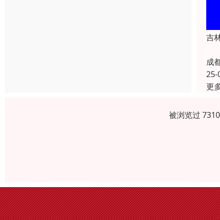
吉
成
25-
更
被浏览过 731