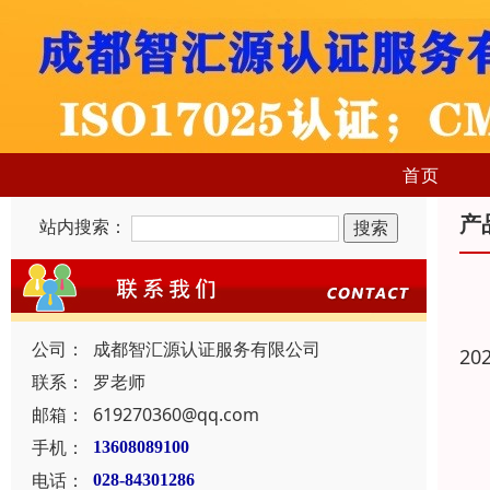
首页
产
站内搜索：
公司：
成都智汇源认证服务有限公司
20
联系：
罗老师
邮箱：
619270360@qq.com
手机：
13608089100
电话：
028-84301286