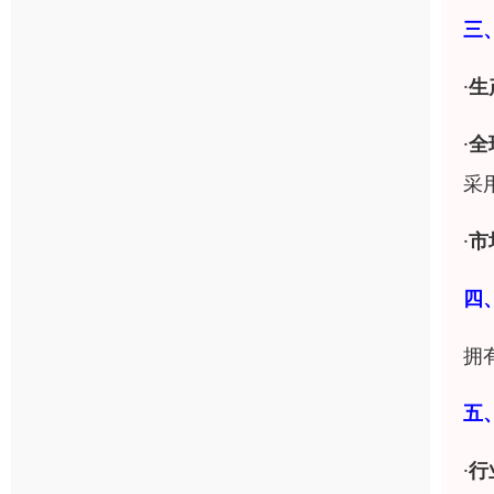
三
·
生
·
全
采
·
市
四
拥
五
·
行