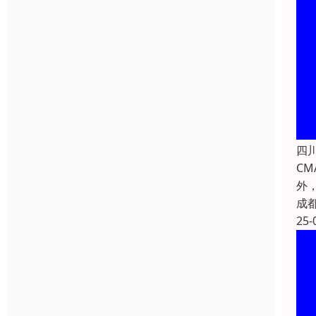
四
C
外
成
25-