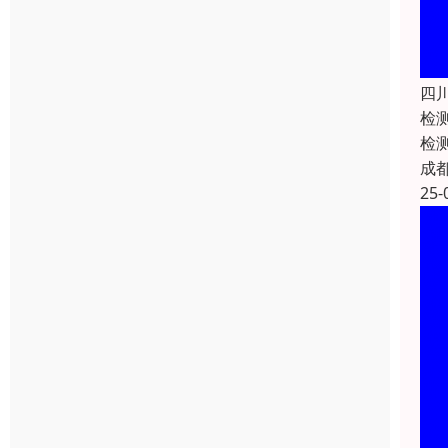
四
检
检
成
25-